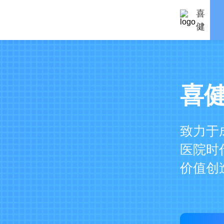
喜
健
喜
致力于
医院时
价值创